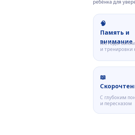
Курсы для
детей
от 4 лет
Каждый курс разработан по авторской метод
в мини-группах до 5 человек — чтобы кажды
получал максимум внимания и видимый прогр
🧠
Скорочтение, память и вниман
Прокачка мозга и интеллектуальных навыко
Комплексное развитие мозга — скорочтение,
глубокая работа с текстом, память
и концентрация.
Развитие обоих полушарий и логики
Скорочтение: понимание, анализ, пересказ
Техники запоминания любой информации
Тренировка концентрации и усидчивости
🎒