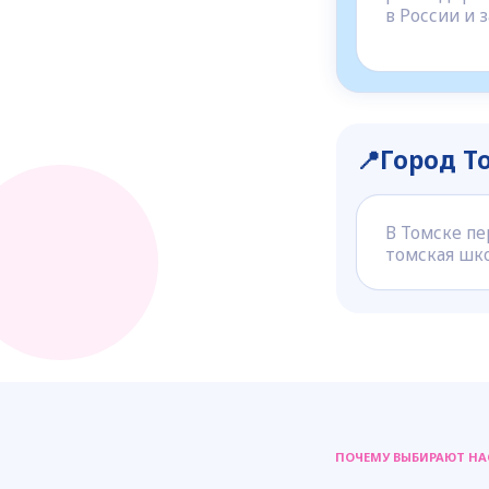
Франшиза
Выбирайте формат старта по бюджету и 
Точный расчёт адаптируем под Ваш гор
Старт
Формат: 1 кабинет
2 флагманских направления
Паушальный взнос: 350 000
Роялти: 10 000 ₽/мес
Оставить заявку
Подробнее →