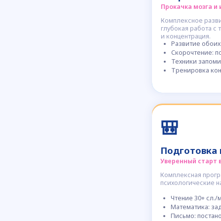
О ШКОЛЕ
🐘
Be
Brain
Школа скорочтения, развития памяти и в
За плечами — 12 лет опыта, тысячи успе
которую разрабатывали и совершенствов
психологи. Именно такой глубокий подхо
чтения, но и на познавательные процесс
мотивацию к учёбе.
Кто управляет школой с
Денис Валерьевич Нечетал
Основатель бренда и методики,
ранее директор всей сети школ
в России и за рубежом.
📍Город Томск — главный