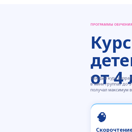
Подготовка к школе
Уверенный старт в 1 классе
Комплексная программа — все академические 
психологические навыки для успешного старта.
Чтение 30+ сл./мин. с пониманием
Математика: задачи и гибкое мышление
Письмо: постановка руки, каллиграфия
Сертификат о прохождении курса
🤖
Робототехника
Инженерия и программирование на практик
Сборка и программирование роботов —
проектное мышление на реальных задачах.
Практика на платформах LEGO Education
Логика и проектное мышление
Математика и физика в реальных задачах
Каждое занятие — готовый проект